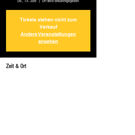
Do., 15. Juni
  |  
Ort wird bekanntgegeben
Tickets stehen nicht zum
Verkauf
Andere Veranstaltungen
ansehen
Zeit & Ort
15. Juni 2023, 19:00
Ort wird bekanntgegeben
Diese Veranstaltung teilen