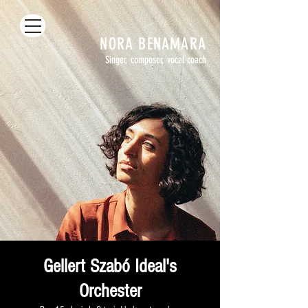
NORA
BENAMARA
Singer, composer, vocal coach
Gellert Szabó Ideal's
Orchester